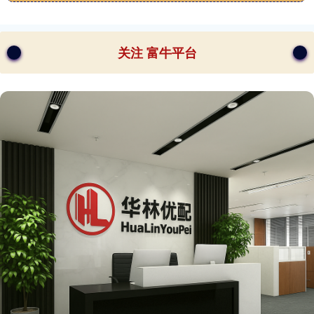
关注 富牛平台