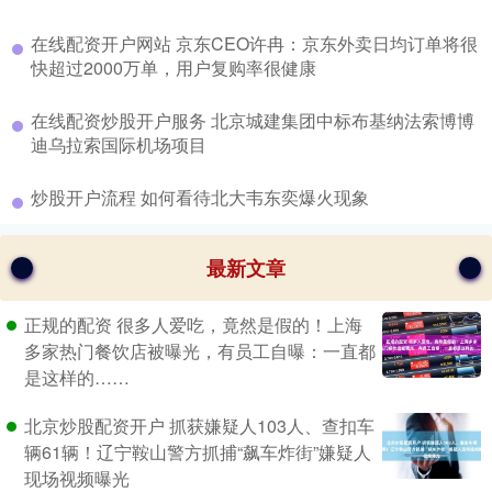
​在线配资开户网站 京东CEO许冉：京东外卖日均订单将很
快超过2000万单，用户复购率很健康
​在线配资炒股开户服务 北京城建集团中标布基纳法索博博
迪乌拉索国际机场项目
​炒股开户流程 如何看待北大韦东奕爆火现象
最新文章
正规的配资 很多人爱吃，竟然是假的！上海
多家热门餐饮店被曝光，有员工自曝：一直都
是这样的……
北京炒股配资开户 抓获嫌疑人103人、查扣车
辆61辆！辽宁鞍山警方抓捕“飙车炸街”嫌疑人
现场视频曝光