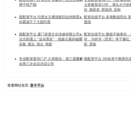
搏千吨产能
义务教英语12年，满头大汗的
目_都是老_那就得_音标
股配资平台 印度女主播强硬回击特朗普：
配资在线平台 多项数据恶化 
你霸凌不了大国印度
显现
股配资平台 厦门容度文化传媒有限公司：
配资在线平台 颜值不输蒋欣
当京剧遇上 “业余票友”：戏曲元素的破圈
玲，39岁演《恶意》终于爆红
实验_观众_戏台_电影
影_质疑
专业配资查询门户 久祺股份：第三届董事
股配资平台 200名骨干教师完
会第三次会议决议公告
查看网站首页:
富牛平台