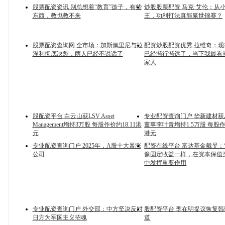
股票配资资讯 别总想着“教育”孩子，有些
炒股股票配资 马克·艾伦：从
东西，教也教不来
王，功利打法真能赢世锦赛？
股票配资查询网 全市场：加斯佩里尼与拉
配资炒股配资优秀 拉维奇：
涅利彻底决裂，两人已经不说话了
已经渐行渐远了，当下我最看
家人
股配资平台 白云山获LSV Asset
专业配资查询门户 华新建材
Management增持3万股 每股作价约18.11港
董事李叶青增持1.5万股 每股作价
元
港元
专业配资查询门户 2025年，A股十大暴涨
配资在线平台 富达基金戴旻
公司
像固定收益一样，在资本保值
中发挥重要作用
专业配资查询门户 外交部：中方坚决反对
股配资平台 李在明提议恢复
日方为军国主义招魂
道