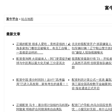
富牛
富牛平台
»
站点地图
最新文章
正规的配资 很多人爱吃，竟然是假的！上
北京炒股配资开户 抓获嫌疑人1
海多家热门餐饮店被曝光，有员工自曝：
扣车辆61辆！辽宁鞍山警方抓
一直都是这样的……
街”嫌疑人现场视频曝光
配资查询网 火箭媒体人：阿门更需提升控
股票配资最新行情 TA：开拓
球与中距离以最大化天赋 三分是其次
人虽然不高明 但联盟各队确
肿
配资中国 查分时间到！这4个“高考骗
配资利息计算公式一览表 赢取
局”已进入高发期，家有考生的速看！！
第三届全国高校数字金融案例
容 报名通道正式开启
正规配资 马卡：塞尔塔计划续约马科斯·
配资门户导航 内马尔回应世
阿隆索 明格萨合同期满将自由离队
忧：小腿完好无损，有什么问