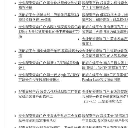
专业配资查询门户 黄金价格很难做到短期
股配资平台 权重发力科技熄火
预判准确
了？丨市场辩论会
股配资平台 进球大战！巴黎圣日耳曼3-3
股配资平台 俄军取得大捷，
斯特拉斯堡仅1分领跑
势不妙，威胁普京：对乌提供
专业配资查询门户 名嘴：锡安瘦身后仍有
配资在线平台 又有新面孔了
120kg 力量和速度兼具的他下赛季能打70
签两裁：火箭旧将内威加盟紫
场
专业配资查询门户 蔚来发布
报案！
股配资平台 指尖焕活千年艺 双扇轻摇七夕
专业配资查询门户 道观烧香别
情
个关键常识 90% 的人容易忽略
专业配资查询门户 最新！7月70城房价出
配资在线平台 南方日报头版｜
炉！
能‘脱贫’，我们的家庭重生了”
专业配资查询门户 新一代 Apple TV 硬件
配资在线平台 18A工艺良率低
可能会在今年晚些时候推出
Panther Lake芯片面临困境
配资在线平台 波音六代战机制造工厂罢工
专业配资查询门户 省农科院
军机组装业务面临停工
共同第一作者身份在国际著名
（IF=7.1）上发表研究论文
专业配资查询门户 宁夏永宁县总工会在驿
股配资平台 武汉工会“送清凉
站开展多彩清凉服务活动
守者&#32;多区联动织密户外
配资在线平台 错失扩张窗口，卫光生物再
专业配资查询门户 76岁退休