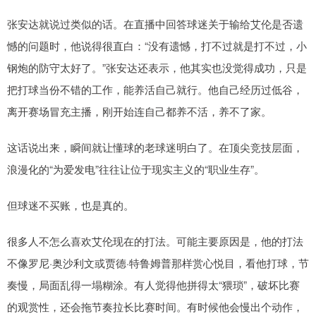
张安达就说过类似的话。在直播中回答球迷关于输给艾伦是否遗
憾的问题时，他说得很直白：“没有遗憾，打不过就是打不过，小
钢炮的防守太好了。”张安达还表示，他其实也没觉得成功，只是
把打球当份不错的工作，能养活自己就行。他自己经历过低谷，
离开赛场冒充主播，刚开始连自己都养不活，养不了家。
这话说出来，瞬间就让懂球的老球迷明白了。在顶尖竞技层面，
浪漫化的“为爱发电”往往让位于现实主义的“职业生存”。
但球迷不买账，也是真的。
很多人不怎么喜欢艾伦现在的打法。可能主要原因是，他的打法
不像罗尼·奥沙利文或贾德·特鲁姆普那样赏心悦目，看他打球，节
奏慢，局面乱得一塌糊涂。有人觉得他拼得太“猥琐”，破坏比赛
的观赏性，还会拖节奏拉长比赛时间。有时候他会慢出个动作，