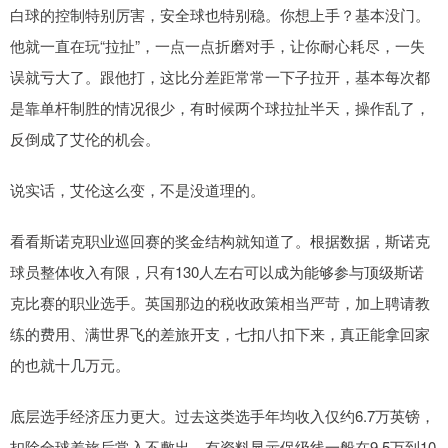
白球的控制特别厉害，安全球也特别稳。你想上手？基本没门。
他就一直在玩“拉扯”，一点一点折磨对手，让你耐心耗尽，一失
误就亏大了。跟他打，这比分差距常常一下子拉开，基本每次都
是靠单杆制胜的情况很少，有时候两个球拉扯半天，操作乱了，
反倒成了艾伦的机会。
说实话，艾伦这么变，不是没道理的。
看看斯诺克职业巡回赛的奖金结构就知道了。根据数据，斯诺克
球员整体收入有限，只有130人左右可以成为能够参与顶级斯诺
克比赛的职业选手。英国那边的税收政策相当严苛，加上聘请教
练的费用、满世界飞的差旅开支，七扣八扣下来，真正能拿回家
的也就十几万元。
底层选手经济压力更大。过去这类选手年均收入仅约6.7万英镑，
扣除全球差旅后常入不敷出。有资料显示保级线一般在9.5万到10