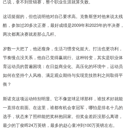
己说，拿不到世锦赛，整个职业生涯就算失败。
这话挺倔的，但也说明他对自己要求高。克鲁斯堡对他来说太残
酷，参加过20多次正赛，最好成绩是2009年和2023年的半决赛，
两次都离决赛就差那么几杆。
岁数一大把了，他还瘦身，生活习惯变化挺大。打法也更功利，
节奏慢点没关系，他自己觉得赢就行。这种转变，其实是职业体
育运动员的普遍困境：在日益商业化、高压化的环境中，运动员
如何在坚持个人风格、满足观众期待与实现竞技胜利之间取得平
衡？
斯诺克这项运动特别明显。它不像篮球足球那样，谁技术好就能
一直排在前面。在这里，谁都有机会拿冠军，哪怕是排名十几的
选手，状态来了照样能把奖杯抱回家。但奖金差距没那么离谱，
最少的丁俊晖24万英镑，最多的赵心童冲到100万英镑左右。