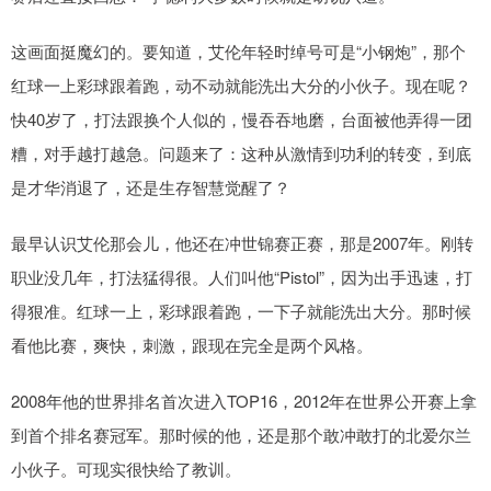
这画面挺魔幻的。要知道，艾伦年轻时绰号可是“小钢炮”，那个
红球一上彩球跟着跑，动不动就能洗出大分的小伙子。现在呢？
快40岁了，打法跟换个人似的，慢吞吞地磨，台面被他弄得一团
糟，对手越打越急。问题来了：这种从激情到功利的转变，到底
是才华消退了，还是生存智慧觉醒了？
最早认识艾伦那会儿，他还在冲世锦赛正赛，那是2007年。刚转
职业没几年，打法猛得很。人们叫他“Pistol”，因为出手迅速，打
得狠准。红球一上，彩球跟着跑，一下子就能洗出大分。那时候
看他比赛，爽快，刺激，跟现在完全是两个风格。
2008年他的世界排名首次进入TOP16，2012年在世界公开赛上拿
到首个排名赛冠军。那时候的他，还是那个敢冲敢打的北爱尔兰
小伙子。可现实很快给了教训。