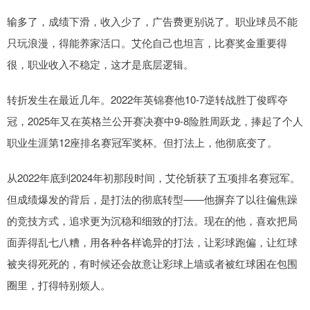
输多了，成绩下滑，收入少了，广告费更别说了。职业球员不能
只玩浪漫，得能养家活口。艾伦自己也坦言，比赛奖金重要得
很，职业收入不稳定，这才是底层逻辑。
转折发生在最近几年。2022年英锦赛他10-7逆转战胜丁俊晖夺
冠，2025年又在英格兰公开赛决赛中9-8险胜周跃龙，捧起了个人
职业生涯第12座排名赛冠军奖杯。但打法上，他彻底变了。
从2022年底到2024年初那段时间，艾伦斩获了五项排名赛冠军。
但成绩爆发的背后，是打法的彻底转型——他摒弃了以往偏焦躁
的竞技方式，追求更为沉稳和细致的打法。现在的他，喜欢把局
面弄得乱七八糟，用各种各样诡异的打法，让彩球跑偏，让红球
被夹得死死的，有时候还会故意让彩球上墙或者被红球困在包围
圈里，打得特别烦人。