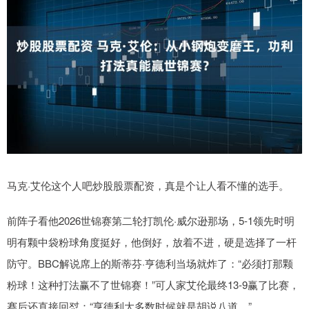
马克·艾伦这个人吧炒股股票配资，真是个让人看不懂的选手。
前阵子看他2026世锦赛第二轮打凯伦·威尔逊那场，5-1领先时明
明有颗中袋粉球角度挺好，他倒好，放着不进，硬是选择了一杆
防守。BBC解说席上的斯蒂芬·亨德利当场就炸了：“必须打那颗
粉球！这种打法赢不了世锦赛！”可人家艾伦最终13-9赢了比赛，
赛后还直接回怼：“亨德利大多数时候就是胡说八道。”